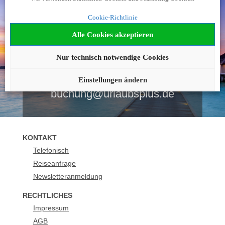
Noch nicht fündig
Cookie-Richtlinie
geworden?
Alle Cookies akzeptieren
Nur technisch notwendige Cookies
Wir beraten Sie gerne!
0043 12051927
Einstellungen ändern
buchung@urlaubsplus.de
KONTAKT
Telefonisch
Reiseanfrage
Newsletteranmeldung
RECHTLICHES
Impressum
AGB