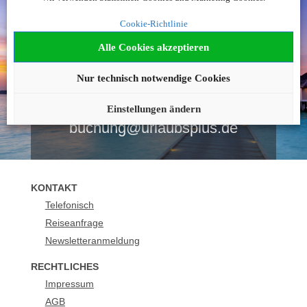
Noch nicht fündig
Cookie-Richtlinie
geworden?
Alle Cookies akzeptieren
Nur technisch notwendige Cookies
Wir beraten Sie gerne!
0043 12051927
Einstellungen ändern
buchung@urlaubsplus.de
KONTAKT
Telefonisch
Reiseanfrage
Newsletteranmeldung
RECHTLICHES
Impressum
AGB