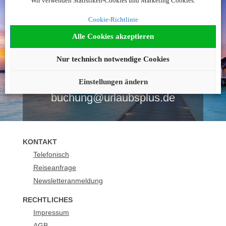
Wir verwenden Statistiken-Cookies und Marketing Cookies.
Noch nicht fündig
Cookie-Richtlinie
geworden?
Alle Cookies akzeptieren
Nur technisch notwendige Cookies
Wir beraten Sie gerne!
0043 12051927
Einstellungen ändern
buchung@urlaubsplus.de
KONTAKT
Telefonisch
Reiseanfrage
Newsletteranmeldung
RECHTLICHES
Impressum
AGB